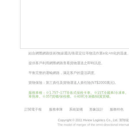
結合網際網路技術/無線通訊/衛星定位等物流作業e化+m化的迅
提供客戶利用網際網路查看貨物運送之即時訊息。
平衡完整的運輸網路，滿足客戶的靈活調度。
貨物保險：第三責任及貨物運送人責任險(NT$2000萬元)。
服務車種：※1.75T~17T等各式保稅卡車。※15T冷藏車/冷凍車。
車拖車。※35T貨櫃/保稅櫃。※40呎冷凍櫃/鷗翼貨櫃。
訂閱電子報
服務車隊
系統架構
形象設計
服務特色
Copyright © 2011 Hiview Logistics Co.,
The model of merger of the omni-directional internati