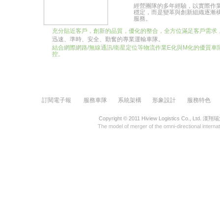
經營團隊的多年經驗，以實際作
穩定，而是變革與創新組織逐漸
服務。
充分貼近客戶，創新的品質，優化的整合，全方位滿足客戶需求
迅速、準時、安全、勤奮的專業運輸車隊。
結合網際網路/無線通訊/衛星定位等物流作業E化與M化的優質
控。
訂閱電子報
服務車隊
系統架構
形象設計
服務特色
Copyright © 2011 Hiview Logistics Co.,
The model of merger of the omni-directional internati